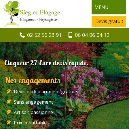
MENU
Devis gratuit
02 52 56 23 91
06 04 06 04 12
Elagueur 27 Eure devis rapide.
Nos engagements
Devis et déplacement gratuits
Sans engagement
Artisan passionné
Prix imbattable