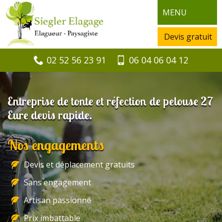
MENU
Devis gratuit
02 52 56 23 91
06 04 06 04 12
Entreprise de tonte et réfection de pelouse 27
Eure devis rapide.
Nos engagements
Devis et déplacement gratuits
Sans engagement
Artisan passionné
Prix imbattable