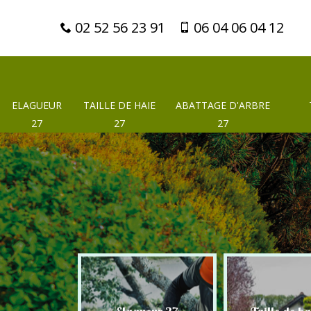
02 52 56 23 91
06 04 06 04 12
ELAGUEUR
TAILLE DE HAIE
ABATTAGE D'ARBRE
27
27
27