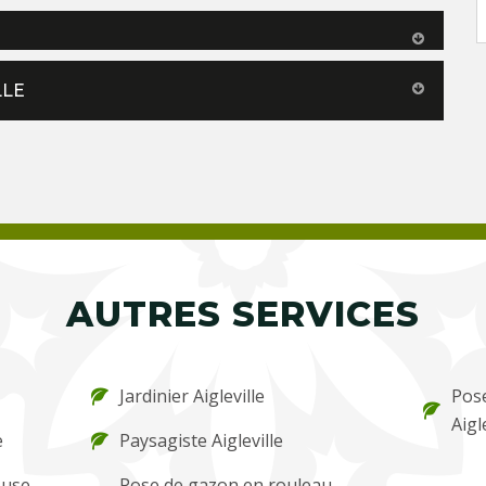
LLE
AUTRES SERVICES
Jardinier Aigleville
Pose
Aigl
e
Paysagiste Aigleville
ouse
Pose de gazon en rouleau