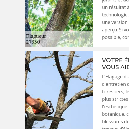
un résultat à
technologie
une version 
aperçu. Si v
possible, co
VOTRE É
VOUS AI
L’Elagage d'
d'entretien 
forestiers, 
plus stricte
l'esthétique
botanique, c
blessures du
travaux d’él