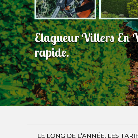
Elagueur Villers En 
rapide.
LE LONG DE L’ANNÉE, LES TAR