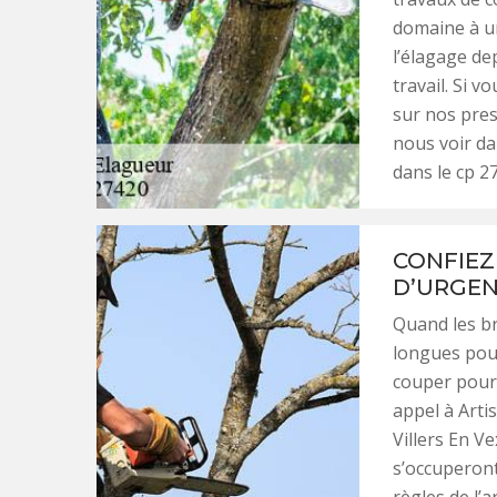
domaine à un
l’élagage dep
travail. Si 
sur nos pres
nous voir da
dans le cp 2
CONFIEZ
D’URGEN
Quand les b
longues pour 
couper pour 
appel à Arti
Villers En V
s’occuperont
règles de l’