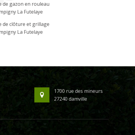
e de gazon en rouleau
mpigny La Futelaye
 de clôture et grillage
mpigny La Futelaye
1700 rue des mineurs
27240 damville