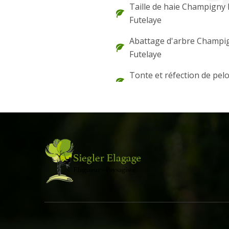
Taille de haie Champigny 
Futelaye
Abattage d'arbre Champi
Futelaye
Tonte et réfection de pel