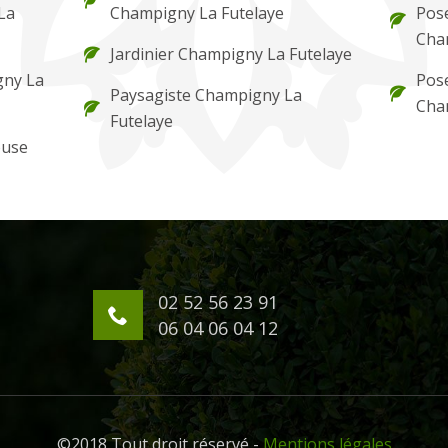
La
Champigny La Futelaye
Pos
Cha
Jardinier Champigny La Futelaye
gny La
Pose
Paysagiste Champigny La
Cha
Futelaye
ouse
02 52 56 23 91
06 04 06 04 12
©2018 Tout droit réservé -
Mentions légales