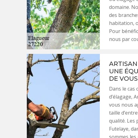
domaine. No
des branches
habitation, o
Pour bénéfic
nous par cou
ARTISAN
UNE ÉQU
DE VOUS
Dans le cas 
d’élagage, Ar
vous nous a
taille d’ent
qualité. Les
Futelaye, da
sommes les p