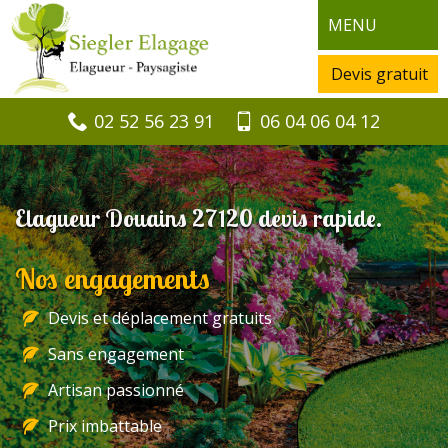
MENU
Devis gratuit
02 52 56 23 91
06 04 06 04 12
Elagueur Douains 27120 devis rapide.
Nos engagements
Devis et déplacement gratuits
Sans engagement
Artisan passionné
Prix imbattable