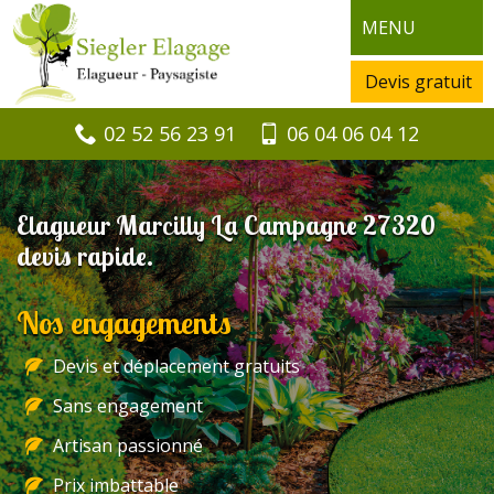
MENU
Devis gratuit
02 52 56 23 91
06 04 06 04 12
Elagueur Marcilly La Campagne 27320
devis rapide.
Nos engagements
Devis et déplacement gratuits
Sans engagement
Artisan passionné
Prix imbattable