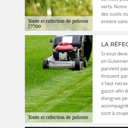
verts. Notre 
des outils m
entière sati
LA RÉFE
Si vous deve
en Guisenier
parvient pas
finissent par
il faut retra
gazon afin de
d’engrais pe
accompagnée
sont à coupe