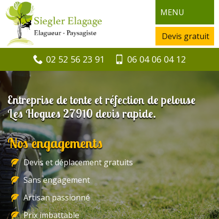
MENU
Devis gratuit
02 52 56 23 91
06 04 06 04 12
Entreprise de tonte et réfection de pelouse
Les Hogues 27910 devis rapide.
Nos engagements
Devis et déplacement gratuits
Sans engagement
Artisan passionné
Prix imbattable