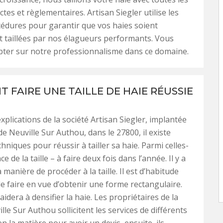
tes et règlementaires. Artisan Siegler utilise les
édures pour garantir que vos haies soient
 taillées par nos élagueurs performants. Vous
ter sur notre professionnalisme dans ce domaine.
 FAIRE UNE TAILLE DE HAIE RÉUSSIE
xplications de la société Artisan Siegler, implantée
 de Neuville Sur Authou, dans le 27800, il existe
hniques pour réussir à tailler sa haie. Parmi celles-
ce de la taille – à faire deux fois dans l’année. Il y a
manière de procéder à la taille. Il est d’habitude
 le faire en vue d’obtenir une forme rectangulaire.
idera à densifier la haie. Les propriétaires de la
ille Sur Authou sollicitent les services de différents
n la matière pour avoir un devis, ensuite, ils