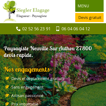
MENU
Devis gratuit
02 52 56 23 91
06 04 06 04 12
Paysagiste Neuville Sur Authou 27800
devis rapide.
Nos engagements
Devis et déplacement gratuits
Sans engagement
Artisan passionné
Prix imbattable