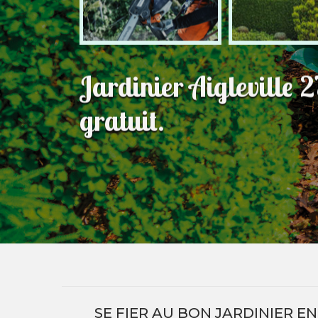
Jardinier Aigleville
gratuit.
SE FIER AU BON JARDINIER E