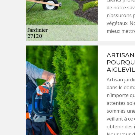
de notre sav
n’assurons 
végétaux. No
mieux mettre
ARTISAN 
POURQUO
AIGLEVIL
Artisan jard
dans le doma
n’importe qu
attentes soi
sommes une r
veillant à c
obtenir des 
Nous vous dr