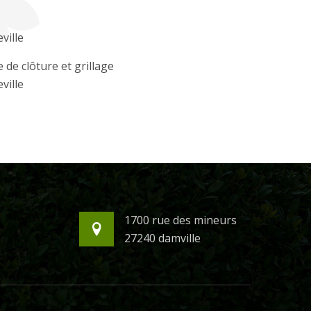
eville
 de clôture et grillage
eville
1700 rue des mineurs
27240 damville