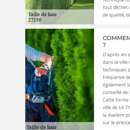
tout déchet r
de qualité, d
COMMENT
?
D’après les e
dans la ville
techniques po
fréquence de 
également la 
conseillé de
Cette forme a
ville de Le T
la matière p
sur le presta