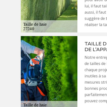
lui, il faut 
aussi, il faut
suggère de t
réaliser la ta
TAILLE D
DE L’AP
Notre entrep
de tailles d
chaque proje
inutiles à sa
mesures stric
bonnes proc
parfaitement
pouvez comp