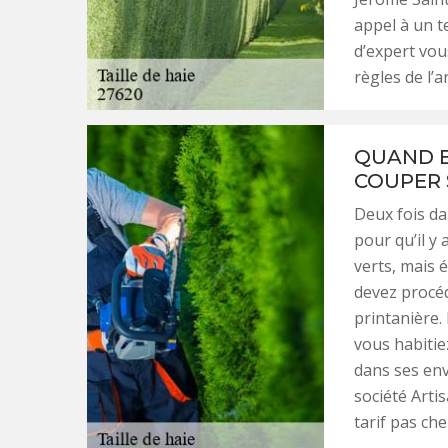
appel à un te
d’expert vou
règles de l’ar
QUAND E
COUPER 
Deux fois da
pour qu’il y
verts, mais 
devez procéd
printanière. 
vous habitie
dans ses env
société Arti
tarif pas che