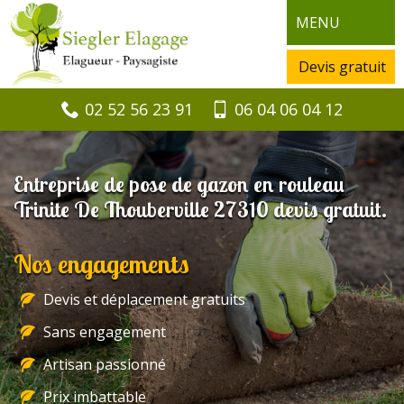
MENU
Devis gratuit
02 52 56 23 91
06 04 06 04 12
Entreprise de pose de gazon en rouleau
Trinite De Thouberville 27310 devis gratuit.
Nos engagements
Devis et déplacement gratuits
Sans engagement
Artisan passionné
Prix imbattable