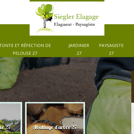
TONTE ET RÉFECTION DE
JARDINIER
PAYSAGISTE
PELOUSE 27
27
27
Tonte et réfection
ie 27
Abattage d'arbre 27
pelouse 27