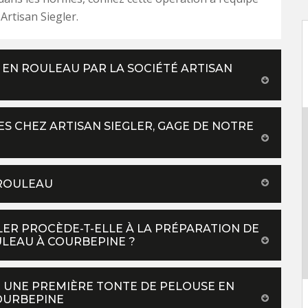
Artisan Siegler.
 EN ROULEAU PAR LA SOCIÉTÉ ARTISAN
S CHEZ ARTISAN SIEGLER, GAGE DE NOTRE
 ROULEAU
LER PROCÈDE-T-ELLE À LA PRÉPARATION DE
LEAU À COURBEPINE ?
R UNE PREMIÈRE TONTE DE PELOUSE EN
COURBEPINE