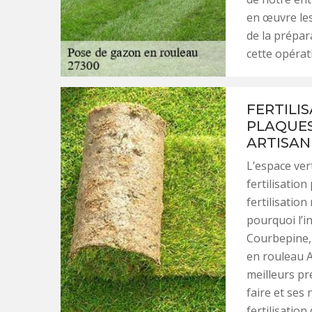
en œuvre les
de la prépar
cette opérat
FERTILI
PLAQUES 
ARTISAN
L’espace ver
fertilisatio
fertilisation
pourquoi l’in
Courbepine, 
en rouleau A
meilleurs pr
faire et ses
fertilisation