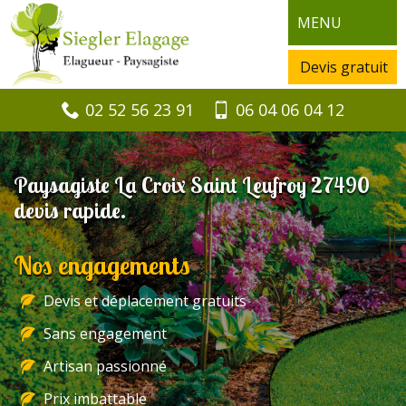
MENU
Devis gratuit
02 52 56 23 91
06 04 06 04 12
Paysagiste La Croix Saint Leufroy 27490
devis rapide.
Nos engagements
Devis et déplacement gratuits
Sans engagement
Artisan passionné
Prix imbattable