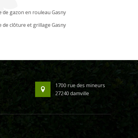
e de gazon en rouleau Gasny
 de clôture et grillage Gasny
1700 rue des mineurs
27240 damville