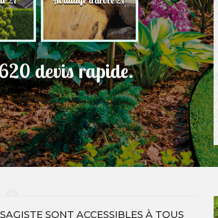
ie 27
Abattage d'arbre 27
pelouse 27
620 devis rapide.
YSAGISTE SONT ACCESSIBLES À TOUS