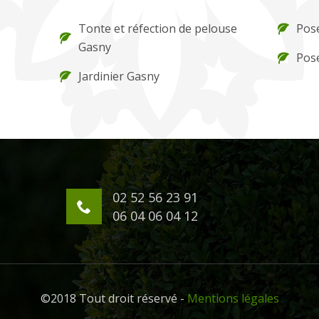
Tonte et réfection de pelouse
Pos
Gasny
Pose
Jardinier Gasny
02 52 56 23 91
06 04 06 04 12
©2018 Tout droit réservé -
Mentions légales