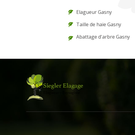
Elagueur Gasny
Taille de haie Gasny
Abattage d'arbre Gasny