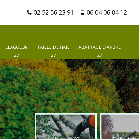
02 52 56 23 91
06 04 06 04 12
ELAGUEUR
TAILLE DE HAIE
ABATTAGE D'ARBRE
27
27
27