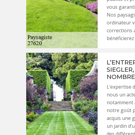
vous garantir
Nos paysagi
ordinateur v
corrections
bénéficierez
L’ENTRE
SIEGLER
NOMBREU
L’expertise 
nous un acte
notamment au
notre goût p
acquis une 
un jardin d
des différen