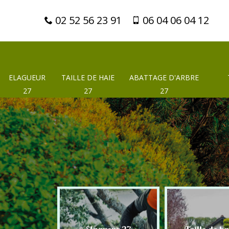
02 52 56 23 91
06 04 06 04 12
ELAGUEUR
TAILLE DE HAIE
ABATTAGE D'ARBRE
27
27
27