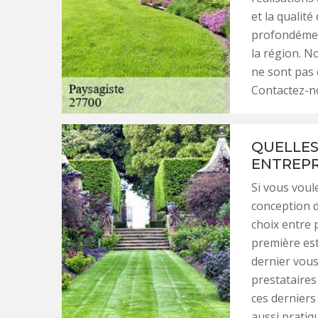
et la qualit
profondément
la région. N
ne sont pas 
Contactez-n
QUELLES
ENTREPR
Si vous voul
conception 
choix entre 
première est 
dernier vou
prestataires
ces derniers
aussi pratiq