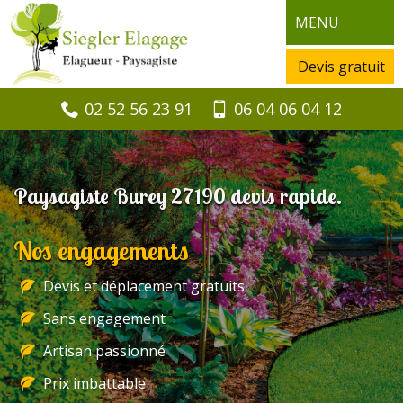
MENU
Devis gratuit
02 52 56 23 91
06 04 06 04 12
Paysagiste Burey 27190 devis rapide.
Nos engagements
Devis et déplacement gratuits
Sans engagement
Artisan passionné
Prix imbattable