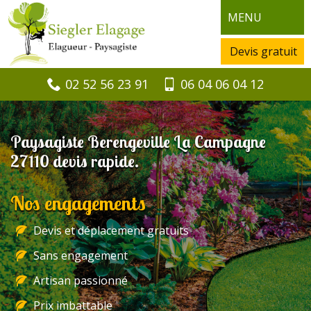
MENU
Devis gratuit
02 52 56 23 91
06 04 06 04 12
Paysagiste Berengeville La Campagne
27110 devis rapide.
Nos engagements
Devis et déplacement gratuits
Sans engagement
Artisan passionné
Prix imbattable