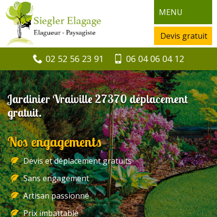
MENU
Devis gratuit
02 52 56 23 91
06 04 06 04 12
Jardinier Vraiville 27370 déplacement
gratuit.
Nos engagements
Devis et déplacement gratuits
Sans engagement
Artisan passionné
Prix imbattable