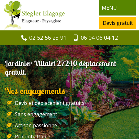
MENU
Devis gratuit
02 52 56 23 91
06 04 06 04 12
Jardinier Villalet 27240 déplacement
gratuit.
Nos engagements
Devis et déplacement gratuits
Sans engagement
Artisan passionné
Prix imbattable