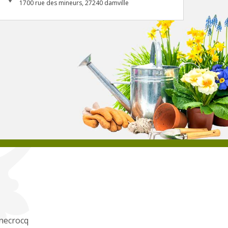
1700 rue des mineurs, 27240 damville
necrocq