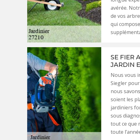
avérée. Notr
de vos arbre
qui composen
supplémenta
SE FIER
JARDIN 
Nous vous in
Siegler pour 
nous savons 
soient les p
jardiniers fo
sous diagnos
tout ce que 
toute l’anné