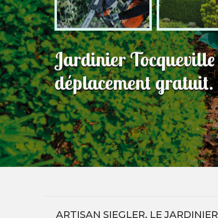
Jardinier Tocquevill
déplacement gratuit.
ARTISAN SIEGLER, LE JARDINIE