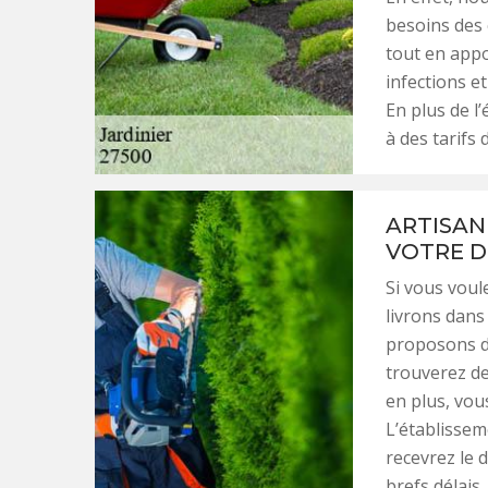
besoins des 
tout en appo
infections e
En plus de l
à des tarifs 
ARTISAN 
VOTRE D
Si vous voul
livrons dans 
proposons de
trouverez de
en plus, vou
L’établissem
recevrez le 
brefs délais.