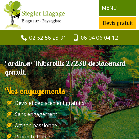
MENU
Devis gratuit
02 52 56 23 91
06 04 06 04 12
Jardinier Thiberville 27230 déplacement
gratuit.
Nos engagements
Devis et déplacement gratuits
Sans engagement
Artisan passionné
Prix imbattable