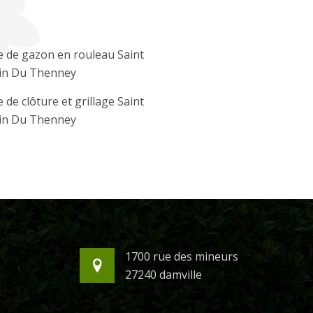
 de gazon en rouleau Saint
in Du Thenney
 de clôture et grillage Saint
in Du Thenney
1700 rue des mineurs
27240 damville