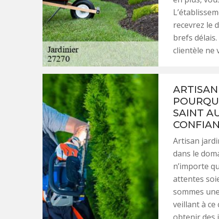
L’établissem
recevrez le 
brefs délais.
clientèle ne
ARTISAN 
POURQUO
SAINT A
CONFIAN
Artisan jard
dans le doma
n’importe qu
attentes soi
sommes une r
veillant à c
obtenir des 