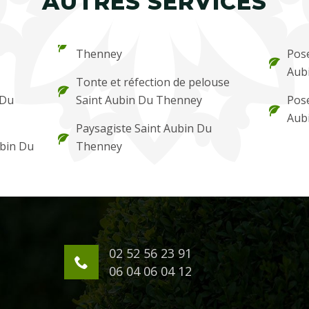
AUTRES SERVICES
Thenney
Pose
Aub
Tonte et réfection de pelouse
 Du
Saint Aubin Du Thenney
Pose
Aub
Paysagiste Saint Aubin Du
ubin Du
Thenney
02 52 56 23 91
06 04 06 04 12