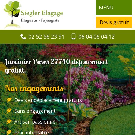
MENU
Devis gratuit
02 52 56 23 91
06 04 06 04 12
Jardinier Poses 27740 déplacement
gratuit.
Nos engagements
Devis et déplacement gratuits
Sans engagement
Artisan passionné
Prix imbattable