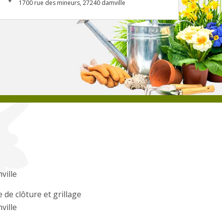
1700 rue des mineurs, 27240 damville
nville
 de clôture et grillage
nville