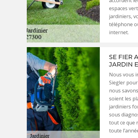
accordent le
espaces vert
jardiniers, 
téléphone ou
internet.
SE FIER
JARDIN 
Nous vous in
Siegler pour 
nous savons 
soient les p
jardiniers fo
sous diagnos
tout ce que 
toute l’anné