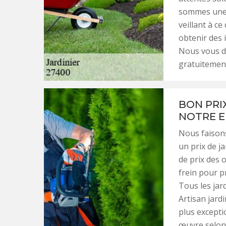
sommes une r
veillant à c
obtenir des 
Nous vous dr
gratuitemen
BON PRIX
NOTRE E
Nous faison
un prix de j
de prix des o
frein pour p
Tous les jar
Artisan jard
plus excepti
œuvre selon 