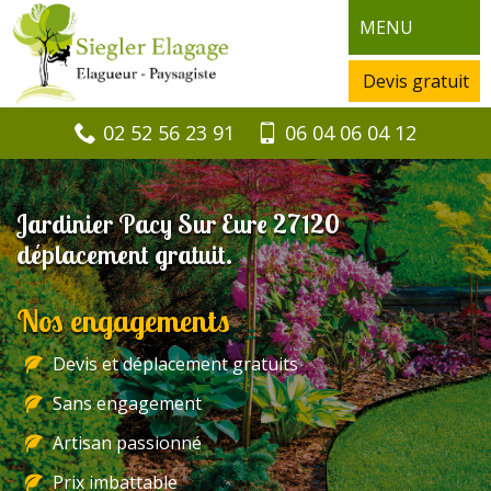
MENU
Devis gratuit
02 52 56 23 91
06 04 06 04 12
Jardinier Pacy Sur Eure 27120
déplacement gratuit.
Nos engagements
Devis et déplacement gratuits
Sans engagement
Artisan passionné
Prix imbattable