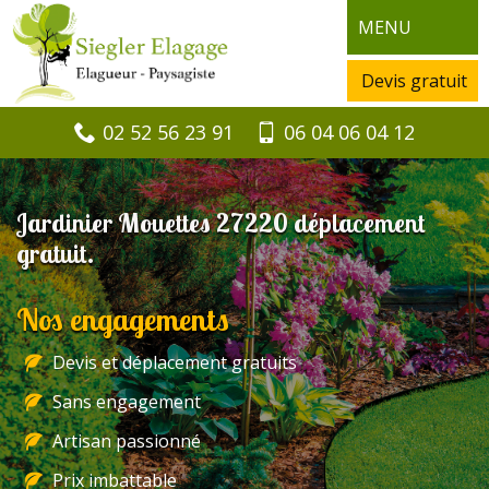
MENU
Devis gratuit
02 52 56 23 91
06 04 06 04 12
Jardinier Mouettes 27220 déplacement
gratuit.
Nos engagements
Devis et déplacement gratuits
Sans engagement
Artisan passionné
Prix imbattable