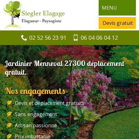
MENU
Devis gratuit
02 52 56 23 91
06 04 06 04 12
Jardinier Menneval 27300 déplacement
gratuit.
Nos engagements
Devis et déplacement gratuits
Sans engagement
Artisan passionné
Prix imbattable