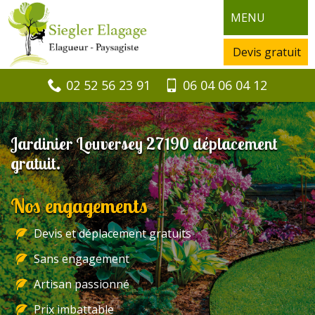
MENU
Devis gratuit
02 52 56 23 91
06 04 06 04 12
Jardinier Louversey 27190 déplacement
gratuit.
Nos engagements
Devis et déplacement gratuits
Sans engagement
Artisan passionné
Prix imbattable