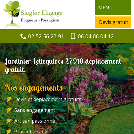
MENU
Devis gratuit
02 52 56 23 91
06 04 06 04 12
Jardinier Letteguives 27910 déplacement
gratuit.
Nos engagements
Devis et déplacement gratuits
Sans engagement
Artisan passionné
Prix imbattable