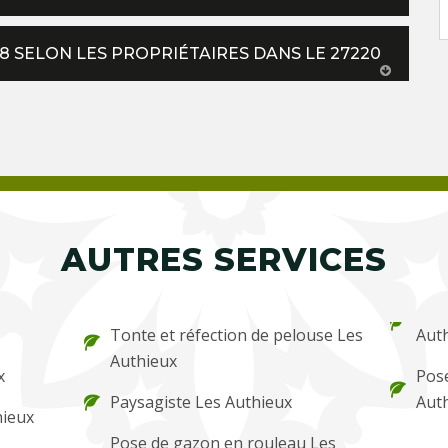
18 SELON LES PROPRIÉTAIRES DANS LE 27220
AUTRES SERVICES
Tonte et réfection de pelouse Les
Aut
Authieux
x
Pose
Paysagiste Les Authieux
Aut
hieux
Pose de gazon en rouleau Les