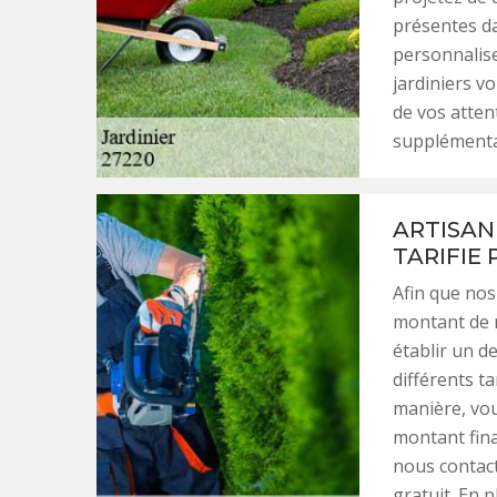
présentes da
personnalis
jardiniers v
de vos atten
supplémentai
ARTISAN 
TARIFIE 
Afin que nos
montant de 
établir un d
différents ta
manière, vou
montant fina
nous contact
gratuit. En 