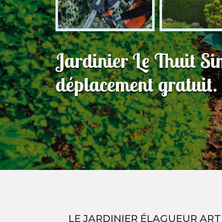
Jardinier Le Thuit S
déplacement gratuit.
LE JARDINIER ÉLAGUEUR ART