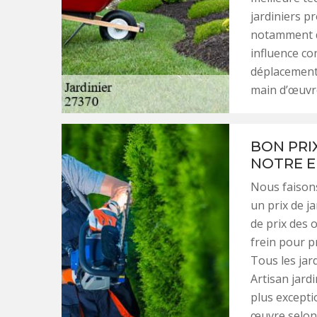
jardiniers p
notamment da
influence con
déplacement s
main d’œuvr
BON PRIX
NOTRE E
Nous faison
un prix de j
de prix des o
frein pour p
Tous les jar
Artisan jard
plus excepti
œuvre selon 