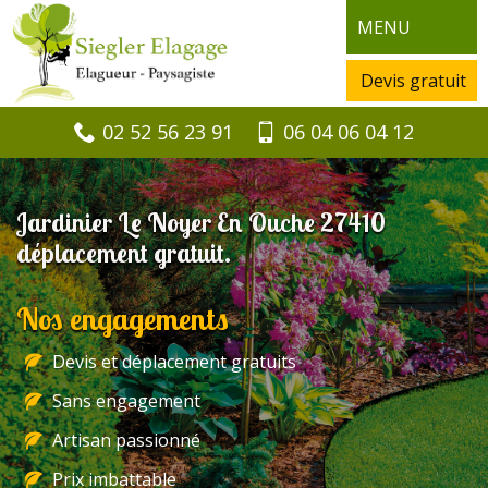
MENU
Devis gratuit
02 52 56 23 91
06 04 06 04 12
Jardinier Le Noyer En Ouche 27410
déplacement gratuit.
Nos engagements
Devis et déplacement gratuits
Sans engagement
Artisan passionné
Prix imbattable