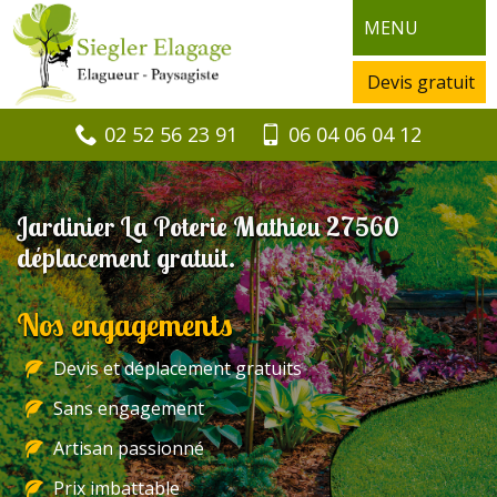
MENU
Devis gratuit
02 52 56 23 91
06 04 06 04 12
Jardinier La Poterie Mathieu 27560
déplacement gratuit.
Nos engagements
Devis et déplacement gratuits
Sans engagement
Artisan passionné
Prix imbattable