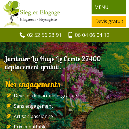
MENU
Devis gratuit
02 52 56 23 91
06 04 06 04 12
Jardinier La Haye Le Comte 27400
déplacement gratuit.
Nos engagements
Devis et déplacement gratuits
Sans engagement
Artisan passionné
Prix imbattable