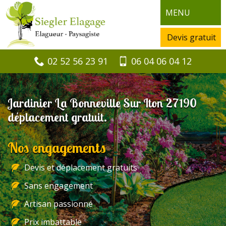
MENU
Devis gratuit
02 52 56 23 91
06 04 06 04 12
Jardinier La Bonneville Sur Iton 27190
déplacement gratuit.
Nos engagements
Devis et déplacement gratuits
Sans engagement
Artisan passionné
Prix imbattable