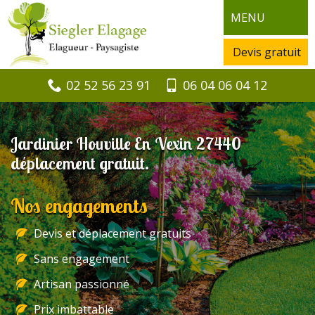
MENU
Devis gratuit
02 52 56 23 91
06 04 06 04 12
Jardinier Houville En Vexin 27440
déplacement gratuit.
Nos engagements
Devis et déplacement gratuits
Sans engagement
Artisan passionné
Prix imbattable