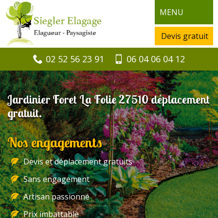
MENU
Devis gratuit
02 52 56 23 91
06 04 06 04 12
Jardinier Foret La Folie 27510 déplacement
gratuit.
Nos engagements
Devis et déplacement gratuits
Sans engagement
Artisan passionné
Prix imbattable