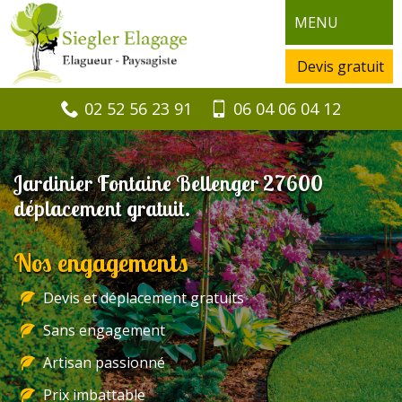
MENU
Devis gratuit
02 52 56 23 91
06 04 06 04 12
Jardinier Fontaine Bellenger 27600
déplacement gratuit.
Nos engagements
Devis et déplacement gratuits
Sans engagement
Artisan passionné
Prix imbattable