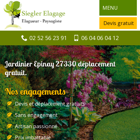
MENU
Devis gratuit
02 52 56 23 91
06 04 06 04 12
Jardinier Epinay 27330 déplacement
gratuit.
Nos engagements
Devis et déplacement gratuits
Sans engagement
Artisan passionné
Prix imbattable