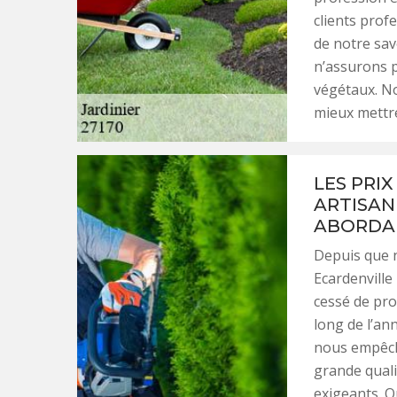
clients profe
de notre sav
n’assurons 
végétaux. No
mieux mettre
LES PRIX
ARTISAN
ABORDA
Depuis que no
Ecardenville
cessé de pro
long de l’an
nous empêch
grande qualit
exigeants. Q