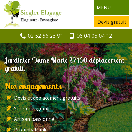
MENU
Devis gratuit
02 52 56 23 91
06 04 06 04 12
Jardinier Dame Marie 27160 déplacement
gratuit.
Nos engagements
Devis et déplacement gratuits
Sans engagement
Artisan passionné
Prix imbattable