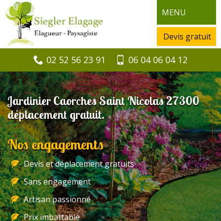
MENU
Devis gratuit
02 52 56 23 91
06 04 06 04 12
Jardinier Caorches Saint Nicolas 27300
déplacement gratuit.
Nos engagements
Devis et déplacement gratuits
Sans engagement
Artisan passionné
Prix imbattable